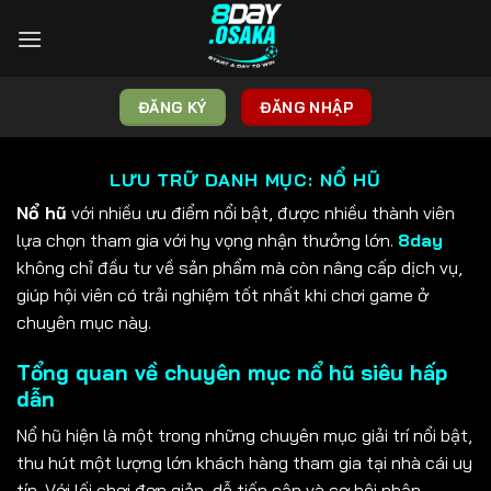
Bỏ
qua
nội
dung
ĐĂNG KÝ
ĐĂNG NHẬP
LƯU TRỮ DANH MỤC:
NỔ HŨ
Nổ hũ
với nhiều ưu điểm nổi bật, được nhiều thành viên
lựa chọn tham gia với hy vọng nhận thưởng lớn.
8day
không chỉ đầu tư về sản phẩm mà còn nâng cấp dịch vụ,
giúp hội viên có trải nghiệm tốt nhất khi chơi game ở
chuyên mục này.
Tổng quan về chuyên mục nổ hũ siêu hấp
dẫn
Nổ hũ hiện là một trong những chuyên mục giải trí nổi bật,
thu hút một lượng lớn khách hàng tham gia tại nhà cái uy
tín. Với lối chơi đơn giản, dễ tiếp cận và cơ hội nhận