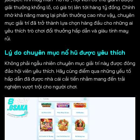
giải thưởng khổng lồ, có giá trị lên tới hàng tỷ đồng. Chính
nhờ khả năng mang lại phần thưởng cao như vậy, chuyên
mục giải trí đã trở thành lựa chọn hàng đầu cho những ai
yêu thích trò chơi đổi thưởng hấp dẫn và giàu tính may
rủi.
Lý do chuyên mục nổ hũ được yêu thích
Không phải ngẫu nhiên chuyên mục giải trí này được đông
đảo hội viên yêu thích. Hãy cùng điểm qua những yếu tố
hấp dẫn đã được nhà cái cải tiến nhằm mang đến trải
nghiệm vượt trội cho người chơi.