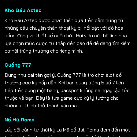
Kho Báu Aztec
Kho Báu Aztec được phát triển dựa trên cảm hứng từ
những câu chuyện thần thoại kỳ bí, nổi bật với đồ họa
sống động và thiết kế cuốn hút. Hội viên có thể linh hoạt
lựa chọn mức cược từ thấp đến cao để dễ dàng tìm kiếm
cơ hội trúng thưởng cho riêng mình.
Cuồng 777
Đúng như cái tên gợi ý, Cuồng 777 là trò chơi slot đổi
thưởng cực kỳ hấp dẫn. Khi bạn quay trúng 5 số 7 liên
tiếp trên cùng một hàng, Jackpot khủng sẽ ngay lập tức
thuộc về bạn. Đây là tựa game cực kỳ lý tưởng cho
những ai thích thử thách vận may.
Nổ Hũ Roma
Lấy bối cảnh từ thời kỳ La Mã cổ đại, Roma đem đến một