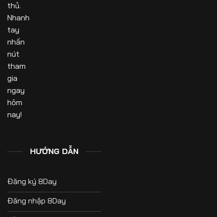
thủ.
Nhanh
tay
nhấn
nút
tham
gia
ngay
hôm
nay!
HƯỚNG DẪN
Đăng ký 8Day
Đăng nhập 8Day