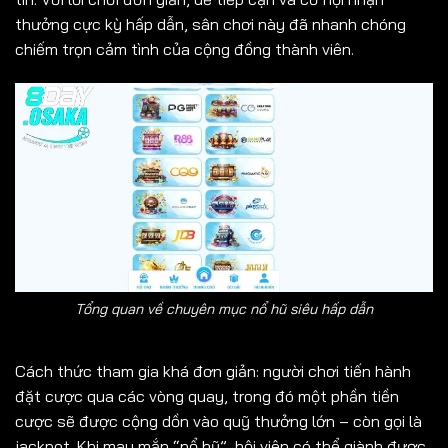
thưởng cực kỳ hấp dẫn, sân chơi này đã nhanh chóng
chiếm trọn cảm tình của cộng đồng thành viên.
Tổng quan về chuyên mục nổ hũ siêu hấp dẫn
Cách thức tham gia khá đơn giản: người chơi tiến hành
đặt cược qua các vòng quay, trong đó một phần tiền
cược sẽ được cộng dồn vào quỹ thưởng lớn – còn gọi là
jackpot. Khi may mắn “nổ hũ”, hội viên có thể giành được