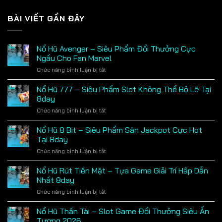
BÀI VIẾT GẦN ĐÂY
Nổ Hũ Avenger – Siêu Phẩm Đổi Thưởng Cực
Ngầu Cho Fan Marvel
Chức năng bình luận bị tắt
ở
Nổ
Hũ
Nổ Hũ 777 – Siêu Phẩm Slot Không Thể Bỏ Lỡ Tại
Avenger
8day
–
Chức năng bình luận bị tắt
ở
Siêu
Nổ
Phẩm
Hũ
Nổ Hũ 8 Bit – Siêu Phẩm Săn Jackpot Cực Hot
Đổi
777
Thưởng
Tại 8day
–
Cực
Chức năng bình luận bị tắt
ở
Siêu
Ngầu
Nổ
Phẩm
Cho
Hũ
Nổ Hũ Rút Tiền Mặt – Tựa Game Giải Trí Hấp Dẫn
Slot
Fan
8
Không
Nhất 8day
Marvel
Bit
Thể
Chức năng bình luận bị tắt
ở
–
Bỏ
Nổ
Siêu
Lỡ
Hũ
Nổ Hũ Thần Tài – Slot Game Đổi Thưởng Siêu Ấn
Phẩm
Tại
Rút
Săn
Tượng 2026
8day