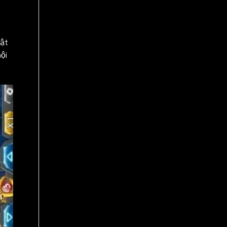
ật
ội