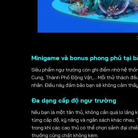
T
Minigame và bonus phong phú tại bă
Siêu phẩm ngư trường còn ghi điểm nhờ hệ t
Cung, Thành Phố Động Vật,… Mỗi thử thách đều ma
nhãn. Điều này đảm bảo bạn sẽ không cảm thấ
Đa dạng cấp độ ngư trường
Nếu bạn là một tân thủ, không cần quá lo lắng k
từng cấp độ, kỹ năng và ngân sách khác nhau. T
trong khi các cao thủ có thể chọn sảnh đại chi
thưởng cũng chất không kém.