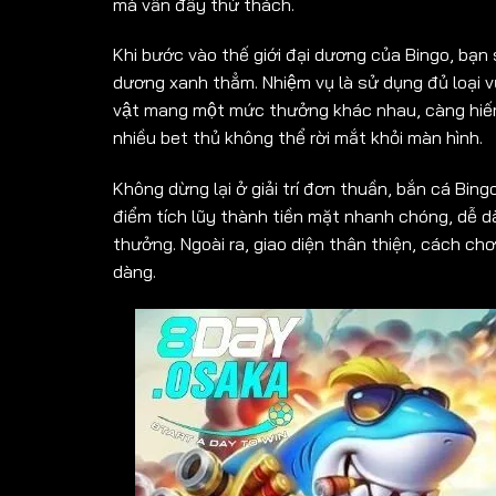
mà vẫn đầy thử thách.
Khi bước vào thế giới đại dương của Bingo, bạn
dương xanh thẳm. Nhiệm vụ là sử dụng đủ loại vũ
vật mang một mức thưởng khác nhau, càng hiế
nhiều bet thủ không thể rời mắt khỏi màn hình.
Không dừng lại ở giải trí đơn thuần, bắn cá Bin
điểm tích lũy thành tiền mặt nhanh chóng, dễ d
thưởng. Ngoài ra, giao diện thân thiện, cách c
dàng.