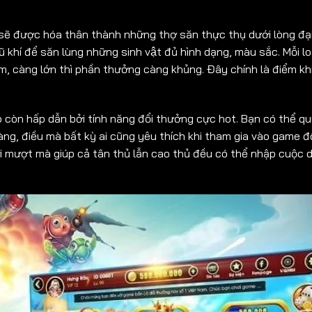
 sẽ được hóa thân thành những thợ săn thực thụ dưới lòng đạ
 khí để săn lùng những sinh vật đủ hình dạng, màu sắc. Mỗi lo
m, càng lớn thì phần thưởng càng khủng. Đây chính là điểm khi
go còn hấp dẫn bởi tính năng đổi thưởng cực hot. Bạn có thể qu
àng, điều mà bất kỳ ai cũng yêu thích khi tham gia vào game đô
hơi mượt mà giúp cả tân thủ lẫn cao thủ đều có thể nhập cuộc 