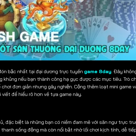
ón bậc nhất tại đại dương trực tuyến
game 8day
. Đây không
ởng khủng nếu bạn thành công hạ gục được các mục tiêu. Trò c
hế chơi đơn giản nhưng gây nghiện. Cộng thêm loạt mini game va
 viết để hiểu rõ hơn về tựa game này.
 đặc biệt là những bạn có niềm đam mê với săn ngư trực tru
 âm thanh sống động mà còn nổi bật nhờ lối chơi kịch tính, dễ ti