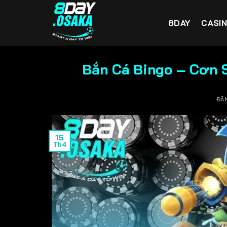
Bỏ
qua
8DAY
CASI
nội
dung
Bắn Cá Bingo – Cơn 
ĐĂ
15
Th4