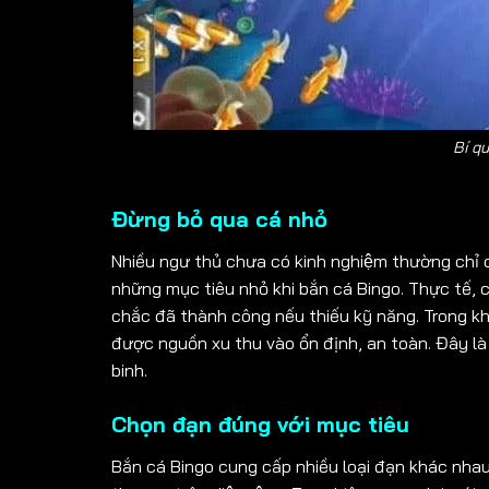
Bí q
Đừng bỏ qua cá nhỏ
Nhiều ngư thủ chưa có kinh nghiệm thường chỉ c
những mục tiêu nhỏ khi bắn cá Bingo. Thực tế, 
chắc đã thành công nếu thiếu kỹ năng. Trong k
được nguồn xu thu vào ổn định, an toàn. Đây là
binh.
Chọn đạn đúng với mục tiêu
Bắn cá Bingo cung cấp nhiều loại đạn khác nhau, 