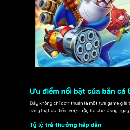
Ưu điểm nổi bật của bắn ca
Đây không chỉ đơn thuần là một tựa game giải tr
hàng loạt ưu điểm vượt trội, trò chơi đang ngày
Tỷ lệ trả thưởng hấp dẫn