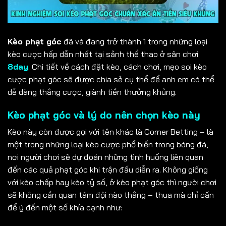
Kèo phạt góc
đã và đang trở thành 1 trong những loại
kèo cược hấp dẫn nhất tại sảnh thể thao ở sân chơi
8day
. Chi tiết về cách đặt kèo, cách chơi, mẹo soi kèo
cược phạt góc sẽ được chia sẻ cụ thể để anh em có thể
dễ dàng thắng cược, giành tiền thưởng khủng.
Kèo phạt góc và lý do nên chọn kèo này
Kèo này còn được gọi với tên khác là Corner Betting – là
một trong những loại kèo cược phổ biến trong bóng đá,
nơi người chơi sẽ dự đoán những tình huống liên quan
đến các quả phạt góc khi trận đấu diễn ra. Không giống
với kèo chấp hay kèo tỷ số, ở kèo phạt góc thì người chơi
sẽ không cần quan tâm đội nào thắng – thua mà chỉ cần
để ý đến một số khía cạnh như: