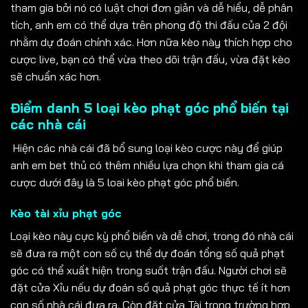
tham gia bởi nó có luật chơi đơn giản và dễ hiểu, dễ phân
tích, anh em có thể dựa trên phong độ thi đấu của 2 đội
nhằm dự đoán chính xác. Hơn nữa kèo này thích hợp cho
cược live, bạn có thể vừa theo dõi trận đấu, vừa đặt kèo
sẽ chuẩn xác hơn.
Điểm danh 5 loại kèo phạt góc phổ biến tại
các nhà cái
Hiện các nhà cái đã bổ sung loại kèo cược này để giúp
anh em bet thủ có thêm nhiều lựa chọn khi tham gia cá
cược dưới đây là 5 loai kèo phạt góc phổ biến.
Kèo tài xỉu phạt góc
Loại kèo này cực kỳ phổ biến và dễ chơi, trong đó nhà cái
sẽ đưa ra một con số cụ thể dự đoán tổng số quả phạt
góc có thể xuất hiện trong suốt trận đấu. Người chơi sẽ
đặt cửa Xỉu nếu dự đoán số quả phạt góc thực tế ít hơn
con số nhà cái đưa ra. Còn đặt cửa Tài trong trường hợp