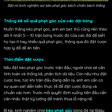
Bật mí kinh nghiệm soi kèo phạt góc bách chiến bách thắng
Thống kê số quả phạt góc của các đội bóng
Muốn thắng kèo phạt góc, anh em bet thủ cũng nên theo
dõi ít nhất 5 – 10 trận bóng trước đó của các đội để biết
họ tạo ít hay nhiều quả phạt góc, thông qua đó đặt cược
hợp lý để dễ ăn tiền.
Thời điểm đặt cược
Nếu đặt kèo phạt góc trước trận đấu, người chơi sẽ cần
tính toán và thống kê, phân tích dữ liệu. Còn nếu như đặt
cược live, tức khi trận đấu đang diễn ra, anh em cần có
sự quan sát diễn biến thực tế để đặt cược đúng và
chuẩn xác hơn. Trước mỗi quyết định xuống tiền đều cần
cân nhắc thật kỹ lưỡng để tránh thua lỗ nặng nề.
Bí kíp, kinh nghiệm chơi
kèo phạt góc
bóng đá tại 8day