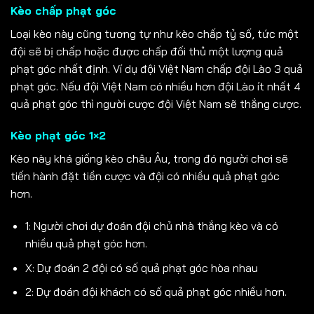
Kèo chấp phạt góc
Loại kèo này cũng tương tự như kèo chấp tỷ số, tức một
đội sẽ bị chấp hoặc được chấp đối thủ một lượng quả
phạt góc nhất định. Ví dụ đội Việt Nam chấp đội Lào 3 quả
phạt góc. Nếu đội Việt Nam có nhiều hơn đội Lào ít nhất 4
quả phạt góc thì người cược đội Việt Nam sẽ thắng cược.
Kèo phạt góc 1×2
Kèo này khá giống kèo châu Âu, trong đó người chơi sẽ
tiến hành đặt tiền cược và đội có nhiều quả phạt góc
hơn.
1: Người chơi dự đoán đội chủ nhà thắng kèo và có
nhiều quả phạt góc hơn.
X: Dự đoán 2 đội có số quả phạt góc hòa nhau
2: Dự đoán đội khách có số quả phạt góc nhiều hơn.