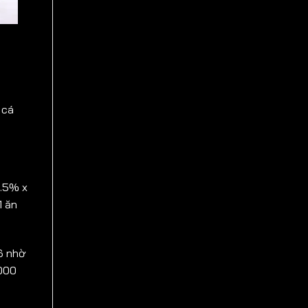
 cá
1.5% x
1 ăn
76 nhờ
.000