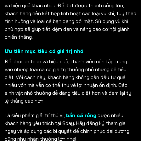
và hiệu quả khác nhau. Để đạt được thành công lớn,
khách hàng nên kết hợp linh hoạt các loại vũ khí, tùy theo
tình huống và loài cá bạn đang đối mặt. Sử dụng vũ khí
phù hợp sẽ giúp tiết kiệm đạn và nâng cao cơ hội giành
chiến thắng.
Ưu tiên mục tiêu có giá trị nhỏ
Để chơi an toàn và hiệu quả, thành viên nên tập trung
vào những loài cá có giá trị thưởng nhỏ nhưng dễ tiêu
diệt. Với cách này, khách hàng không cần đầu tư quá
nhiều vốn mà vẫn có thể thu về lợi nhuận ổn định. Các
sinh vật nhỏ thường dễ dàng tiêu diệt hơn và đem lại tỷ
lệ thắng cao hơn.
Là siêu phẩm giải trí thú vị,
bắn cá rồng
được nhiều
khách hàng yêu thích tại 8day. Hãy đăng ký tham gia
ngay và áp dụng các bí quyết để chinh phục đại dương
cũng như nhận thưởng lớn nhé!