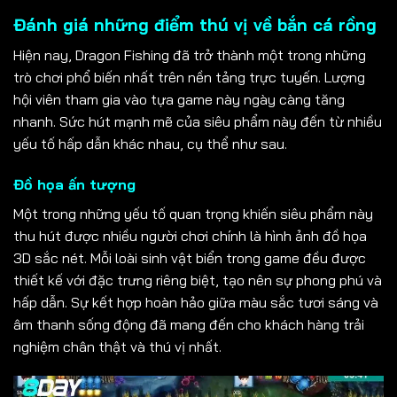
Đánh giá những điểm thú vị về bắn cá rồng
Hiện nay, Dragon Fishing đã trở thành một trong những
trò chơi phổ biến nhất trên nền tảng trực tuyến. Lượng
hội viên tham gia vào tựa game này ngày càng tăng
nhanh. Sức hút mạnh mẽ của siêu phẩm này đến từ nhiều
yếu tố hấp dẫn khác nhau, cụ thể như sau.
Đồ họa ấn tượng
Một trong những yếu tố quan trọng khiến siêu phẩm này
thu hút được nhiều người chơi chính là hình ảnh đồ họa
3D sắc nét. Mỗi loài sinh vật biển trong game đều được
thiết kế với đặc trưng riêng biệt, tạo nên sự phong phú và
hấp dẫn. Sự kết hợp hoàn hảo giữa màu sắc tươi sáng và
âm thanh sống động đã mang đến cho khách hàng trải
nghiệm chân thật và thú vị nhất.