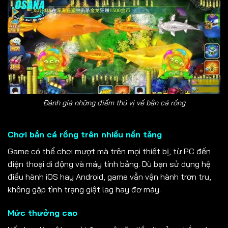
Đánh giá những điểm thú vị về bắn cá rồng
Chơi bắn cá rồng trên nhiều nền tảng
Game có thể chơi mượt mà trên mọi thiết bị, từ PC đến
điện thoại di động và máy tính bảng. Dù bạn sử dụng hệ
điều hành iOS hay Android, game vẫn vận hành trơn tru,
không gặp tình trạng giật lag hay đơ máy.
Mức thưởng cao