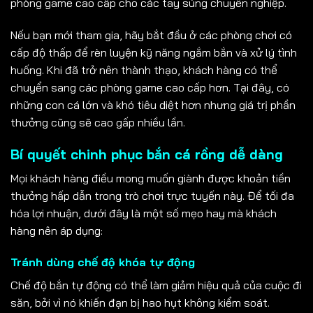
phòng game cao cấp cho các tay súng chuyên nghiệp.
Nếu bạn mới tham gia, hãy bắt đầu ở các phòng chơi có
cấp độ thấp để rèn luyện kỹ năng ngắm bắn và xử lý tình
huống. Khi đã trở nên thành thạo, khách hàng có thể
chuyển sang các phòng game cao cấp hơn. Tại đây, có
những con cá lớn và khó tiêu diệt hơn nhưng giá trị phần
thưởng cũng sẽ cao gấp nhiều lần.
Bí quyết chinh phục bắn cá rồng dễ dàng
Mọi khách hàng điều mong muốn giành được khoản tiền
thưởng hấp dẫn trong trò chơi trực tuyến này. Để tối đa
hóa lợi nhuận, dưới đây là một số mẹo hay mà khách
hàng nên áp dụng:
Tránh dùng chế độ khóa tự động
Chế độ bắn tự động có thể làm giảm hiệu quả của cuộc đi
săn, bởi vì nó khiến đạn bị hao hụt không kiểm soát.