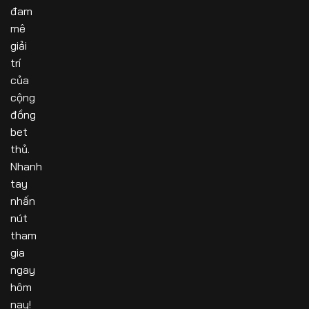
đam
mê
giải
trí
của
cộng
đồng
bet
thủ.
Nhanh
tay
nhấn
nút
tham
gia
ngay
hôm
nay!