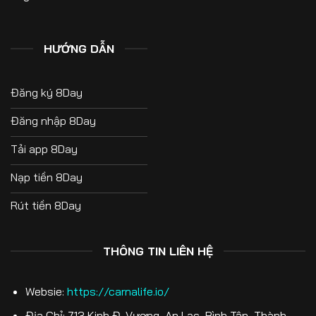
HƯỚNG DẪN
Đăng ký 8Day
Đăng nhập 8Day
Tải app 8Day
Nạp tiền 8Day
Rút tiền 8Day
THÔNG TIN LIÊN HỆ
Websie:
https://carnalife.io/
Địa Chỉ:
713 Kinh Đ. Vương, An Lạc, Bình Tân, Thành